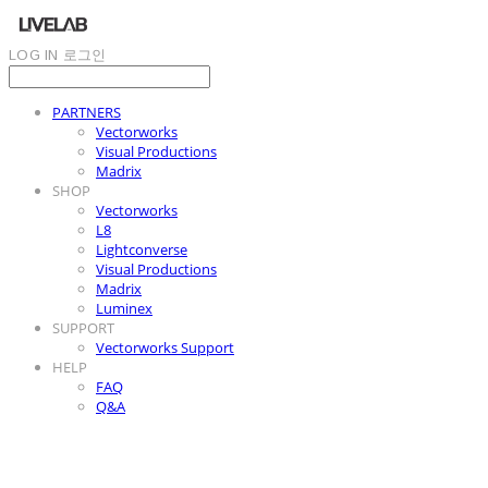
LOG IN
로그인
PARTNERS
Vectorworks
Visual Productions
Madrix
SHOP
Vectorworks
L8
Lightconverse
Visual Productions
Madrix
Luminex
SUPPORT
Vectorworks Support
HELP
FAQ
Q&A