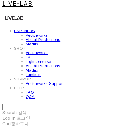
LIVE-LAB
PARTNERS
Vectorworks
Visual Productions
Madrix
SHOP
Vectorworks
L8
Lightconverse
Visual Productions
Madrix
Luminex
SUPPORT
Vectorworks Support
HELP
FAQ
Q&A
Search
검색
Log In
로그인
Cart
장바구니