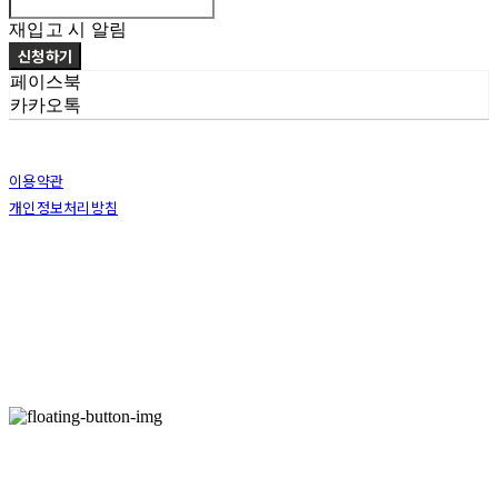
재입고 시 알림
신청하기
페이스북
카카오톡
이용약관
개인정보처리방침
사업자정보확인
상호: 주식회사 라이브랩 (LIVE-LAB Co., Ltd) | 대표: 추봉길 | 개인정보관리책임자: 추봉길 |
전화: 02-2038-8533 | 이메일: sales@live-lab.com
주소: 서울시 마포구 성미산로22길 18, A동 지하1,2층 지상5,6층 (연남동) | 사업자등록번호:
120-87-67010
| 통신판매:
제 2017-서울마포-0172호
| 호스팅제공자: (주)식스샵