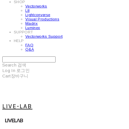
SHOP
Vectorworks
L8
Lightconverse
Visual Productions
Madrix
Luminex
SUPPORT
Vectorworks Support
HELP
FAQ
Q&A
Search
검색
Log In
로그인
Cart
장바구니
LIVE-LAB